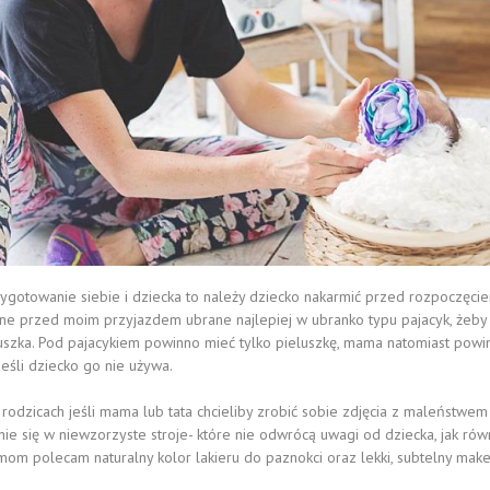
zygotowanie siebie i dziecka to należy dziecko nakarmić przed rozpoczęcie
ywne przed moim przyjazdem ubrane najlepiej w ubranko typu pajacyk, żeby
szka. Pod pajacykiem powinno mieć tylko pieluszkę, mama natomiast powin
eśli dziecko go nie używa.
rodzicach jeśli mama lub tata chcieliby zrobić sobie zdjęcia z maleństwem
e się w niewzorzyste stroje- które nie odwrócą uwagi od dziecka, jak rów
mom polecam naturalny kolor lakieru do paznokci oraz lekki, subtelny make