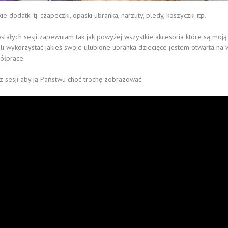
dodatki tj: czapeczki, opaski ubranka, narzuty, pledy, koszyczki itp.
ałych sesji zapewniam tak jak powyżej wszystkie akcesoria które są moją w
li wykorzystać jakieś swoje ulubione ubranka dziecięce jestem otwarta na 
ółprace.
m z sesji aby ją Państwu choć trochę zobrazować: