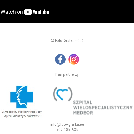
© Foto-Grafka Łódź
Nasi partnerzy
info@foto-grafka.eu
509-185-505