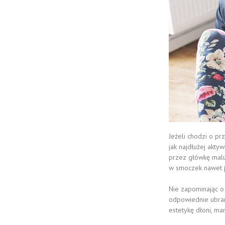
Jeżeli chodzi o pr
jak najdłużej akt
przez główkę malu
w smoczek nawet j
Nie zapominając o 
odpowiednie ubrani
estetykę dłoni, ma