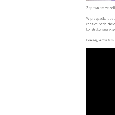
Zapewniam wszelkie 
W przypadku pozost
rodzice będą chcie
konstruktywną wsp
Poniżej, krótki fil