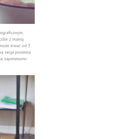
ograficznym,
ściśle z mamą
 może trwać od 3
ka sesja powinna
ma zapewnione