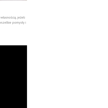
łasnością, jeżeli
wszelkie pomysły i