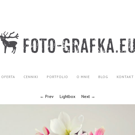
OFERTA
CENNIKI
PORTFOLIO
O MNIE
BLOG
KONTAKT
← Prev
Lightbox
Next →